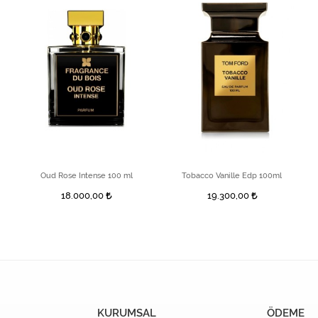
Oud Rose Intense 100 ml
Tobacco Vanille Edp 100ml
18.000,00
19.300,00
KURUMSAL
ÖDEME