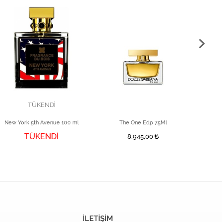
TÜKENDİ
New York 5th Avenue 100 ml
The One Edp 75Ml
P
TÜKENDİ
8.945,00
İLETİŞİM