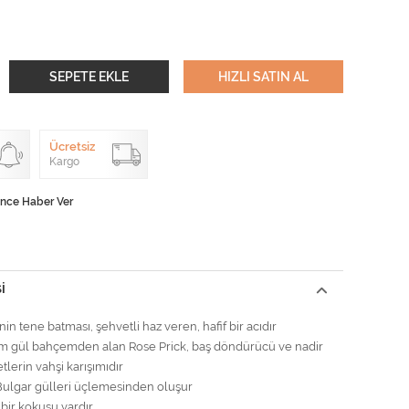
SEPETE EKLE
HIZLI SATIN AL
Ücretsiz
Kargo
ünce Haber Ver
I
nin tene batması, şehvetli haz veren, hafif bir acıdır
im gül bahçemden alan Rose Prick, baş döndürücü ve nadir
lerin vahşi karışımıdır
Bulgar gülleri üçlemesinden oluşur
 bir kokusu vardır