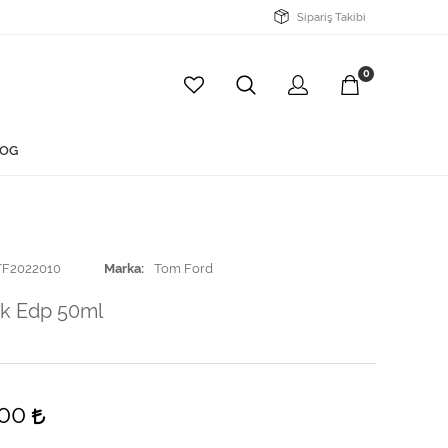
Sipariş Takibi
0
OG
TF2022010
Marka
Tom Ford
ck Edp 50ml
,00