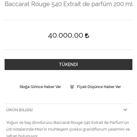
Baccarat Rouge 540 Extrait de parfüm 200 ml
40.000,00
TÜKENDİ
Stoğa Girince Haber Ver
Fiyatı Düşünce Haber Ver
ÜRÜN BILGISI
Yoğun ve baş döndürücü Baccarat Rouge 540 Extrait de Parfüm'ün
üst notalarında Mısır’ın muhteşem çiceksi grandiflorum yasemini ve
safran bulunuyor