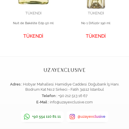
TÜKENDİ
TÜKENDİ
Nuit de Bakélite Edp 50 ml
No 1 Difüzör 190 ml
TÜKENDİ
TÜKENDİ
Adres :
Hobyar Mahallesi. Hamidiye Caddesi. Doğubank İş Hanı.
Bodrum Kat No:2 Sirkeci - Fatih 34112 İstanbul
Telefon :
+90 212 513 16 67
E-Mail :
info@uzayexclusive.com
+90 554 110 81 11
@uzayexclusive