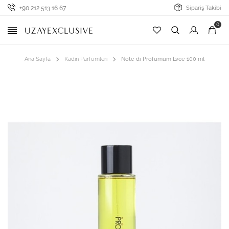
+90 212 513 16 67
Sipariş Takibi
0
Ana Sayfa
Kadın Parfümleri
Note di Profumum Lvce 100 ml