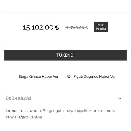
15.102,00
%10
16.780,00
İNDIRIM
TÜKENDİ
Stoğa Girince Haber Ver
Fiyatı Düşünce Haber Ver
ÜRÜN BILGISI
Kırmızı frenk üzümü, Bulgar gülü, beyaz çiçekler, erik, mimoza,
sandal ağacı, vanilya