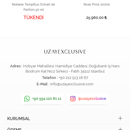
Nishane Tempfluo Extrait de
Rose Prick 100ml
Parfüm 50 ml
TÜKENDİ
25.960,00
Adres :
Hobyar Mahallesi. Hamidiye Caddesi. Doğubank İş Hanı.
Bodrum Kat No:2 Sirkeci - Fatih 34112 İstanbul
Telefon :
+90 212 513 16 67
E-Mail :
info@uzayexclusive.com
+90 554 110 81 11
@uzayexclusive
KURUMSAL
ÖDEME