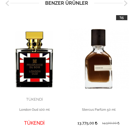
BENZER ÜRÜNLER
%5
TÜKENDİ
London Oud 100 ml
Stercus Parfüm 50 ml
TÜKENDİ
13.775,00
14.500,00