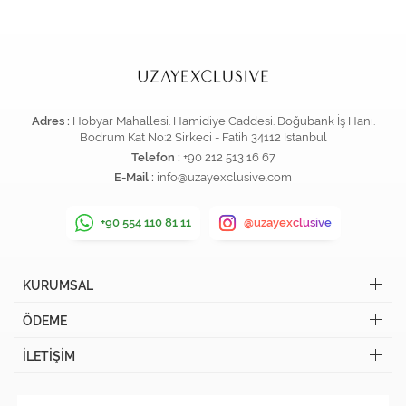
Adres :
Hobyar Mahallesi. Hamidiye Caddesi. Doğubank İş Hanı.
Bodrum Kat No:2 Sirkeci - Fatih 34112 İstanbul
Telefon :
+90 212 513 16 67
E-Mail :
info@uzayexclusive.com
+90 554 110 81 11
@uzayexclusive
KURUMSAL
ÖDEME
İLETİŞİM