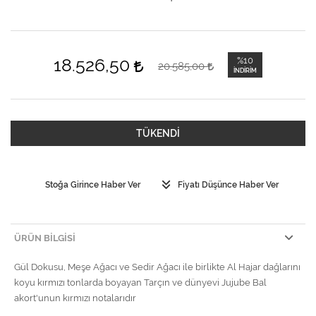
18.526,50
%10
20.585,00
İNDIRIM
TÜKENDİ
Stoğa Girince Haber Ver
Fiyatı Düşünce Haber Ver
ÜRÜN BILGISI
Gül Dokusu, Meşe Ağacı ve Sedir Ağacı ile birlikte Al Hajar dağlarını
koyu kırmızı tonlarda boyayan Tarçın ve dünyevi Jujube Bal
akort'unun kırmızı notalarıdır