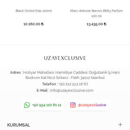
Black Orchid Edp 100ml
Marc-Antoine Barrois B683 Parfüm
100 ml
10.160,00
13.435,00
Adres :
Hobyar Mahallesi. Hamidiye Caddesi. Doğubank İş Hanı.
Bodrum Kat No:2 Sirkeci - Fatih 34112 İstanbul
Telefon :
+90 212 513 16 67
E-Mail :
info@uzayexclusive.com
+90 554 110 81 11
@uzayexclusive
KURUMSAL