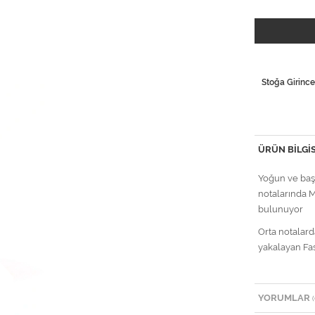
Stoğa Girince
ÜRÜN BILGIS
Yoğun ve baş
notalarında M
bulunuyor
Orta notalar
yakalayan Fas
YORUMLAR
(