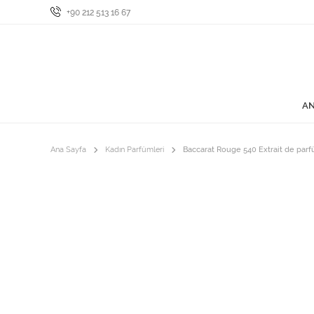
+90 212 513 16 67
AN
Ana Sayfa
Kadın Parfümleri
Baccarat Rouge 540 Extrait de par