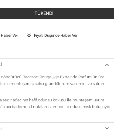
TÜKENDİ
 Haber Ver
Fiyatı Düşünce Haber Ver
I
 döndürücü Baccarat Rouge 540 Extrait de Parfum'ün üst
ısır’ın muhteşem çiceksi grandiflorum yasemini ve safran
da sedir ağacının hafif odunsu kokusu ile muhteşem uyum
’ın acı bademi, alt notalarda amber ile odusu misk buluşuyor
0)