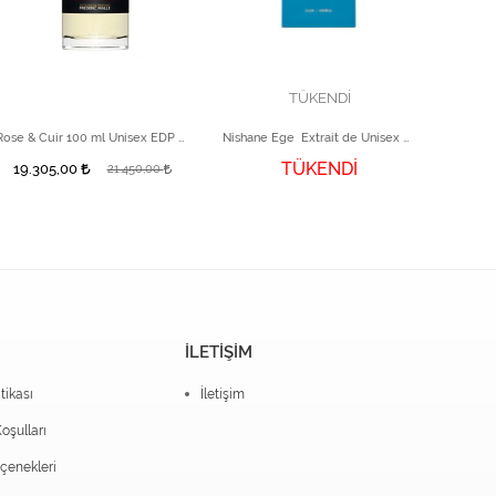
TÜKENDİ
Rose & Cuir 100 ml Unisex EDP Parfüm
Nishane Ege Extrait de Unisex Parfüm 50 ml
TÜKENDİ
19.305,00
21.450,00
İLETİŞİM
itikası
İletişim
oşulları
enekleri