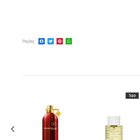
Paylaş
%10