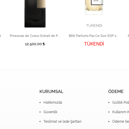
TÜKENDİ
l
Princesse de Coeur Extrait de Parfum 100 ml
BDK Parfums Pas Ce Soir EDP 100 ml
TÜKENDİ
12.500,00
KURUMSAL
ÖDEME
Hakkımızda
Gizlilik Pol
Güvenlik
Kullanım K
Teslimat ve İade Şartları
Ödeme Seç