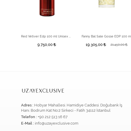
0ml
Red Vetiver Edp 100 ml Unisex Parfüm
Fanny Bal Sale Gosse EDP 100 m
9.750,00
19.305,00
21.450,00
Adres :
Hobyar Mahallesi. Hamidiye Caddesi. Doğubank İş
Hanı. Bodrum Kat No:2 Sirkeci - Fatih 34112 İstanbul
Telefon :
+90 212 513 16 67
E-Mail :
info@uzayexclusive.com