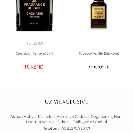
TÜKENDİ
Cannabis Intense 100 ml
Tobacco Vanille Edp 50ml
TÜKENDİ
14.190,00
Adres :
Hobyar Mahallesi. Hamidiye Caddesi. Doğubank İş Hanı.
Bodrum Kat No:2 Sirkeci - Fatih 34112 İstanbul
Telefon :
+90 212 513 16 67