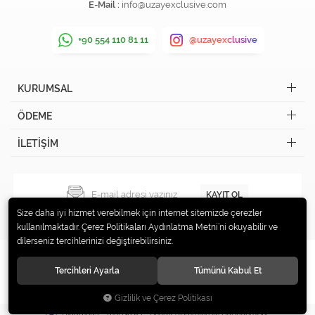
E-Mail :
info@uzayexclusive.com
+90 554 110 81 11
@uzayexclusive
KURUMSAL
ÖDEME
İLETİŞİM
KAYIT OL
Size daha iyi hizmet verebilmek için internet sitemizde çerezler
kullanılmaktadır. Çerez Politikaları Aydınlatma Metni’ni okuyabilir ve
dilerseniz tercihlerinizi değiştirebilirsiniz.
Tercihleri Ayarla
Tümünü Kabul Et
© 2019 Uzay Exclusive Tüm hakları saklıdır.
Gizlilik ve Çerez Politikası
®
Hipotenüs
Yeni Nesil E-Ticaret Sistemleri ile Hazırlanmıştır.