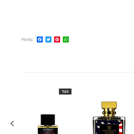
Paylaş
%15
%10