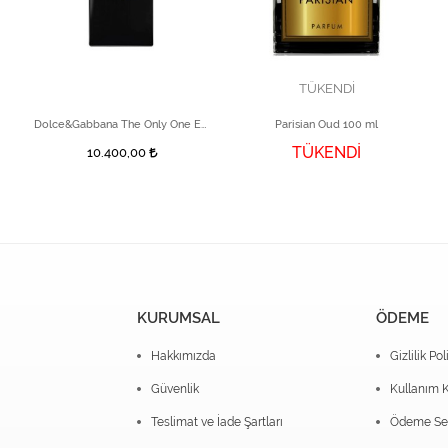
TÜKENDİ
Dolce&Gabbana The Only One Eau De Parfum Intense
Parisian Oud 100 ml
TÜKENDİ
10.400,00
KURUMSAL
ÖDEME
Hakkımızda
Gizlilik Pol
Güvenlik
Kullanım K
Teslimat ve İade Şartları
Ödeme Seç