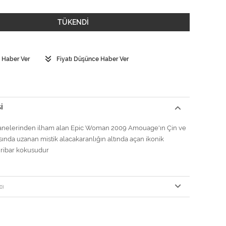
TÜKENDİ
 Haber Ver
Fiyatı Düşünce Haber Ver
I
sanelerinden ilham alan Epic Woman 2009 Amouage'ın Çin ve
sında uzanan mistik alacakaranlığın altında açan ikonik
hribar kokusudur
0)