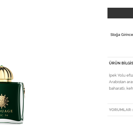
Stoğa Girince
ÜRÜN BILGIS
İpek Yolu ef
Arabistan ara
baharatlı, ke
YORUMLAR
(