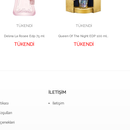
TÜKENDİ
TÜKENDİ
Delına La Rosee Edp 75 ml
Queen Of The Night EDP 100 ml Kadın Parfüm
TÜKENDİ
TÜKENDİ
İLETİŞİM
itikası
İletişim
oşulları
enekleri