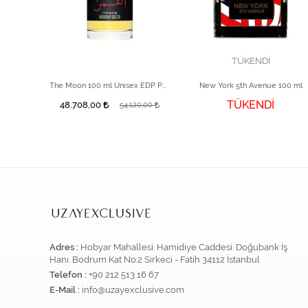
TÜKENDİ
Nishane Tuberoza Extrait de Unisex Parfüm 50 ml
The Moon 100 ml Unisex EDP Parfüm
New York 5th Avenue 100 ml
TÜKENDİ
48.708,00
,00
54.120,00
Adres :
Hobyar Mahallesi. Hamidiye Caddesi. Doğubank İş
Hanı. Bodrum Kat No:2 Sirkeci - Fatih 34112 İstanbul
Telefon :
+90 212 513 16 67
E-Mail :
info@uzayexclusive.com