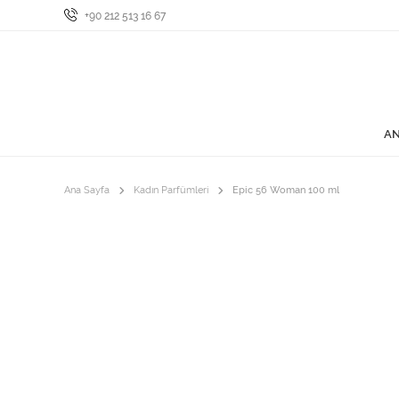
+90 212 513 16 67
AN
Ana Sayfa
Kadın Parfümleri
Epic 56 Woman 100 ml