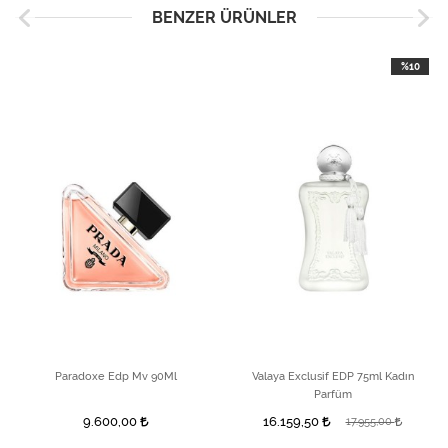
BENZER ÜRÜNLER
%10
Paradoxe Edp Mv 90Ml
Valaya Exclusif EDP 75ml Kadın
Parfüm
9.600,00
16.159,50
17.955,00