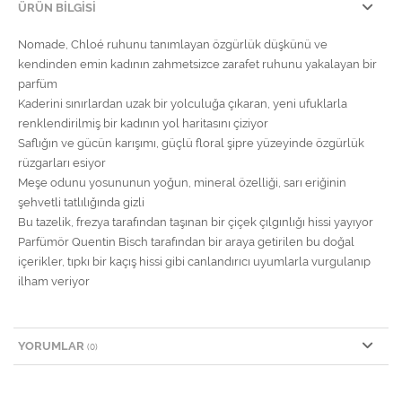
ÜRÜN BILGISI
Nomade, Chloé ruhunu tanımlayan özgürlük düşkünü ve
kendinden emin kadının zahmetsizce zarafet ruhunu yakalayan bir
parfüm
Kaderini sınırlardan uzak bir yolculuğa çıkaran, yeni ufuklarla
renklendirilmiş bir kadının yol haritasını çiziyor
Saflığın ve gücün karışımı, güçlü floral şipre yüzeyinde özgürlük
rüzgarları esiyor
Meşe odunu yosununun yoğun, mineral özelliği, sarı eriğinin
şehvetli tatlılığında gizli
Bu tazelik, frezya tarafından taşınan bir çiçek çılgınlığı hissi yayıyor
Parfümör Quentin Bisch tarafından bir araya getirilen bu doğal
içerikler, tıpkı bir kaçış hissi gibi canlandırıcı uyumlarla vurgulanıp
ilham veriyor
YORUMLAR
(0)