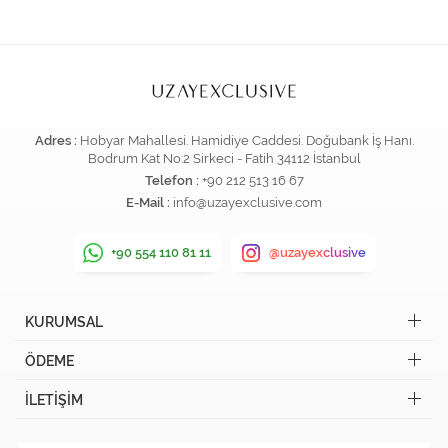
Adres :
Hobyar Mahallesi. Hamidiye Caddesi. Doğubank İş Hanı.
Bodrum Kat No:2 Sirkeci - Fatih 34112 İstanbul
Telefon :
+90 212 513 16 67
E-Mail :
info@uzayexclusive.com
+90 554 110 81 11
@uzayexclusive
KURUMSAL
ÖDEME
İLETİŞİM