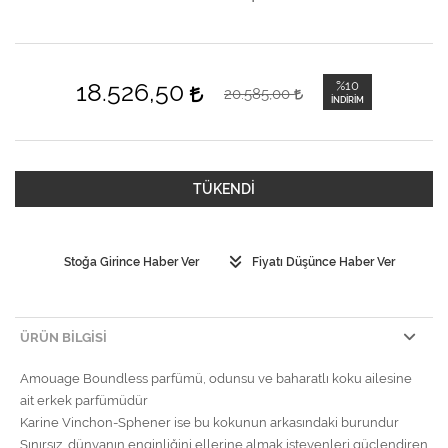
18.526,50
%10
20.585,00
İNDIRIM
TÜKENDİ
Stoğa Girince Haber Ver
Fiyatı Düşünce Haber Ver
ÜRÜN BILGISI
Amouage Boundless parfümü, odunsu ve baharatlı koku ailesine
ait erkek parfümüdür
Karine Vinchon-Sphener ise bu kokunun arkasındaki burundur
Sınırsız, dünyanın enginliğini ellerine almak isteyenleri güçlendiren