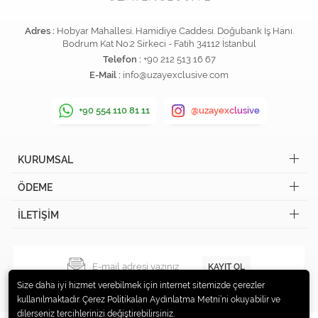
Adres :
Hobyar Mahallesi. Hamidiye Caddesi. Doğubank İş Hanı.
Bodrum Kat No:2 Sirkeci - Fatih 34112 İstanbul
Telefon :
+90 212 513 16 67
E-Mail :
info@uzayexclusive.com
+90 554 110 81 11
@uzayexclusive
KURUMSAL
ÖDEME
İLETİŞİM
KAYIT OL
Size daha iyi hizmet verebilmek için internet sitemizde çerezler
kullanılmaktadır. Çerez Politikaları Aydınlatma Metni’ni okuyabilir ve
dilerseniz tercihlerinizi değiştirebilirsiniz.