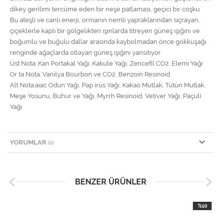
dikey gerilimi tercüme eden bir neşe patlaması, geçici bir coşku
Bu ateşli ve canlı enerji, ormanın nemli yapraklarından sıçrayan,
çiçeklerle kaplı bir gölgelikten ışınlarda titreyen güneş ışığını ve
boğumlu ve buğulu dallar arasında kaybolmadan önce gökkuşağı
renginde ağaçlarda otlayan güneş ışığını yansıtıyor
Üst Nota: Kan Portakal Yağı, Kakule Yağı, Zencefil CO2, Elemi Yağı
Or ta Nota: Vanilya Bourbon ve CO2, Benzoin Resinoid
Alt Nota:aiac Odun Yağı, Pap irüs Yağı, Kakao Mutlak, Tütün Mutlak,
Meşe Yosunu, Buhur ve Yağı, Myrrh Resinoid, Vetiver Yağı, Paçuli
Yağı
YORUMLAR
(0)
BENZER ÜRÜNLER
%10