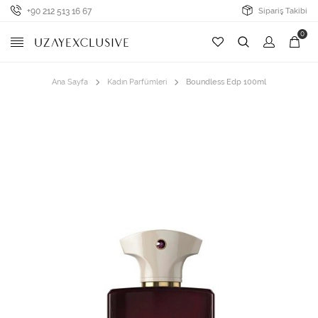
+90 212 513 16 67
Sipariş Takibi
0
Ana Sayfa
Kadın Parfümleri
Boundless Edp 100ml