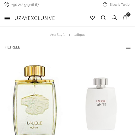
+90 212 513 16 67
Sipariş Takibi
0
Ana Sayfa
Lalique
FILTRELE