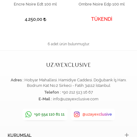
Encre Noire Edt 100 ml
SEPETE EKLE
Ombre Noire Edp 100 ml
TÜKENDİ
4.250,00
6 adet ürün bulunmuştur.
Adres :
Hobyar Mahallesi. Hamidiye Caddesi. Doğubank İş Hanı.
Bodrum Kat No:2 Sirkeci - Fatih 34112 İstanbul
Telefon :
+90 212 513 16 67
E-Mail :
info@uzayexclusive.com
+90 554 110 81 11
@uzayexclusive
KURUMSAL