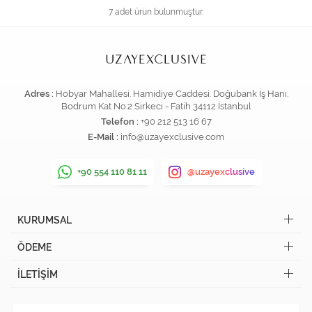
7 adet ürün bulunmuştur.
Adres :
Hobyar Mahallesi. Hamidiye Caddesi. Doğubank İş Hanı.
Bodrum Kat No:2 Sirkeci - Fatih 34112 İstanbul
Telefon :
+90 212 513 16 67
E-Mail :
info@uzayexclusive.com
+90 554 110 81 11
@uzayexclusive
KURUMSAL
ÖDEME
İLETİŞİM