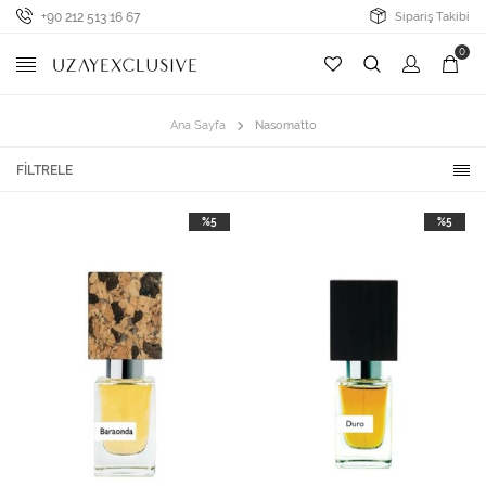
+90 212 513 16 67
Sipariş Takibi
0
Ana Sayfa
Nasomatto
FILTRELE
%5
%5