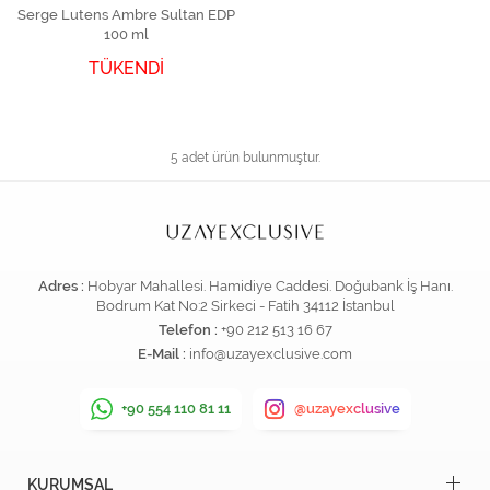
Serge Lutens Ambre Sultan EDP
100 ml
TÜKENDİ
5 adet ürün bulunmuştur.
Adres :
Hobyar Mahallesi. Hamidiye Caddesi. Doğubank İş Hanı.
Bodrum Kat No:2 Sirkeci - Fatih 34112 İstanbul
Telefon :
+90 212 513 16 67
E-Mail :
info@uzayexclusive.com
+90 554 110 81 11
@uzayexclusive
KURUMSAL