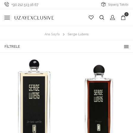
+90 212 513 16 67
Sipariş Takibi
0
Ana Sayfa
Serge Lutens
FILTRELE