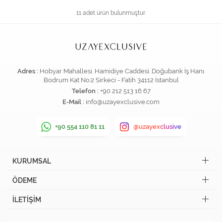
11 adet ürün bulunmuştur.
Adres :
Hobyar Mahallesi. Hamidiye Caddesi. Doğubank İş Hanı.
Bodrum Kat No:2 Sirkeci - Fatih 34112 İstanbul
Telefon :
+90 212 513 16 67
E-Mail :
info@uzayexclusive.com
+90 554 110 81 11
@uzayexclusive
KURUMSAL
ÖDEME
İLETİŞİM