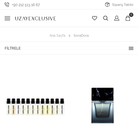
+90 212 513 16 67
Sipariş Takibi
0
Ana Sayfa
SoraDora
FILTRELE