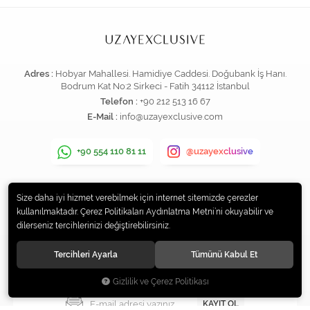
Adres :
Hobyar Mahallesi. Hamidiye Caddesi. Doğubank İş Hanı.
Bodrum Kat No:2 Sirkeci - Fatih 34112 İstanbul
Telefon :
+90 212 513 16 67
E-Mail :
info@uzayexclusive.com
+90 554 110 81 11
@uzayexclusive
Size daha iyi hizmet verebilmek için internet sitemizde çerezler
KURUMSAL
kullanılmaktadır. Çerez Politikaları Aydınlatma Metni’ni okuyabilir ve
dilerseniz tercihlerinizi değiştirebilirsiniz.
ÖDEME
İLETİŞİM
Tercihleri Ayarla
Tümünü Kabul Et
Gizlilik ve Çerez Politikası
KAYIT OL