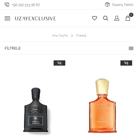
+90 212 513 16 67
Sipariş Takibi
0
Ana Sayfa
Creed
FILTRELE
%5
%5