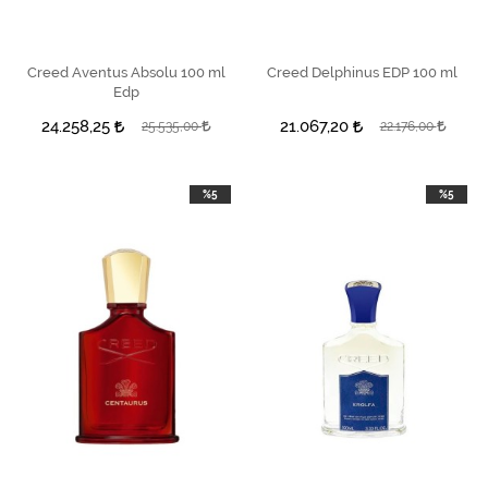
Creed Aventus Absolu 100 ml
SEPETE EKLE
Creed Delphinus EDP 100 ml
SEPETE EKLE
Edp
24.258,25
21.067,20
25.535,00
22.176,00
%5
%5