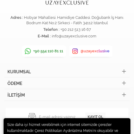
Adres :
Hobyar Mahallesi. Hamidiye Caddesi. Doğubank İş Hanı.
Bodrum Kat No:2 Sirkeci - Fatih 34112 İstanbul
Telefon :
+90 212 513 16 67
E-Mail :
info@uzayexclusive.com
+90 554 110 81 11
@uzayexclusive
KURUMSAL
ÖDEME
İLETİŞİM
KAYIT OL
Size daha iyi hizmet verebilmek için internet sitemizde çerezler
kullanılmaktadır. Çerez Politikaları Aydınlatma Metni’ni okuyabilir ve