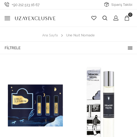
+90 212 513 16 67
Sipariş Takibi
0
Ana Sayfa
Une Nuit Nomade
FILTRELE