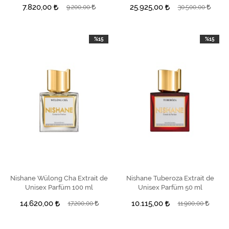
ml
7.820,00
25.925,00
9.200,00
30.500,00
%15
%15
Nishane Wülong Cha Extrait de
SEPETE EKLE
Nishane Tuberoza Extrait de
SEPETE EKLE
Unisex Parfüm 100 ml
Unisex Parfüm 50 ml
14.620,00
10.115,00
17.200,00
11.900,00