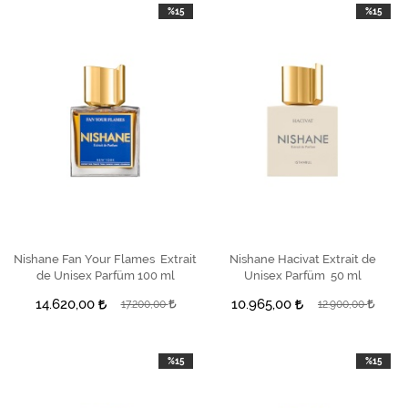
%15
%15
Nishane Fan Your Flames Extrait
SEPETE EKLE
Nishane Hacivat Extrait de
SEPETE EKLE
de Unisex Parfüm 100 ml
Unisex Parfüm 50 ml
14.620,00
10.965,00
17.200,00
12.900,00
%15
%15