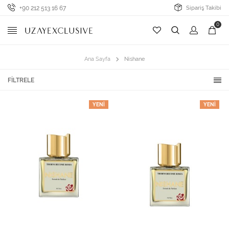
+90 212 513 16 67
Sipariş Takibi
0
Ana Sayfa
Nishane
FILTRELE
YENI
YENI