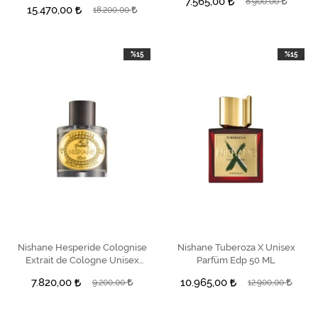
7.565,00
8.900,00
15.470,00
18.200,00
%15
%15
Nishane Hesperide Colognise
SEPETE EKLE
Nishane Tuberoza X Unisex
SEPETE EKLE
Extrait de Cologne Unisex
Parfüm Edp 50 ML
Parfüm 100 ml
7.820,00
10.965,00
9.200,00
12.900,00