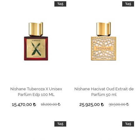
%15
%15
Nishane Tuberoza X Unisex
SEPETE EKLE
Nishane Hacivat Oud Extrait de
SEPETE EKLE
Parfüm Edp 100 ML
Parfüm 50 ml
15.470,00
25.925,00
18.200,00
30.500,00
%15
%15