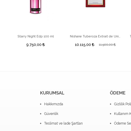
Starry Night Edp 100 ml
Nishane Tuberoza Extrait de Unisex Parfüm 50 ml
9.750,00
10.115,00
11.900,00
KURUMSAL
ÖDEME
Hakkımızda
Gizlilik Pol
Güvenlik
Kullanım K
Teslimat ve İade Şartları
Ödeme Seç