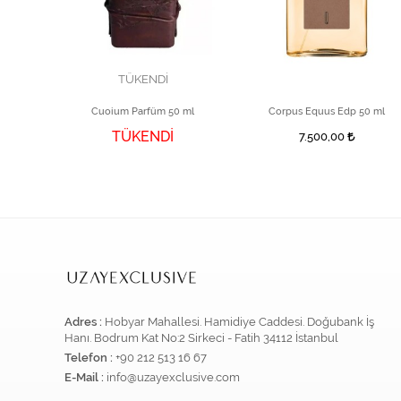
TÜKENDİ
0 ml
Cuoium Parfüm 50 ml
Corpus Equus Edp 50 ml
TÜKENDİ
7.500,00
Adres :
Hobyar Mahallesi. Hamidiye Caddesi. Doğubank İş
Hanı. Bodrum Kat No:2 Sirkeci - Fatih 34112 İstanbul
Telefon :
+90 212 513 16 67
E-Mail :
info@uzayexclusive.com