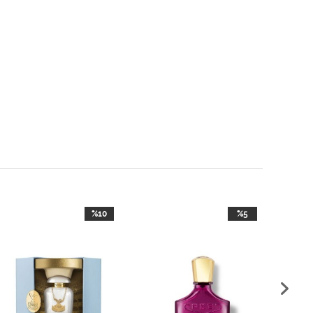
%10
%5