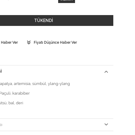
TÜKENDİ
 Haber Ver
Fiyatı Düşünce Haber Ver
I
Papatya, artemisia, sümbül, ylang-ylang
Paçuli, karabiber
ütsü, bal, deri
0)