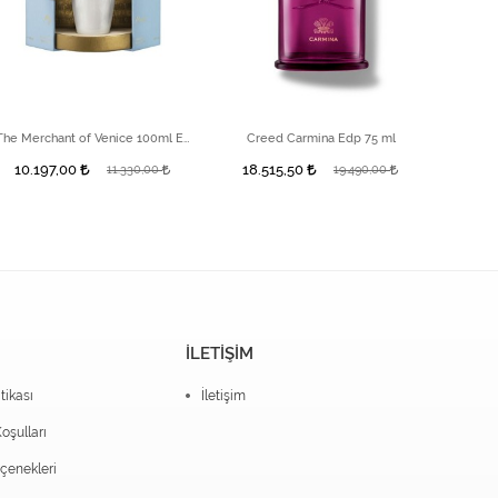
The Merchant of Venice 100ml EDP Concentree
Creed Carmina Edp 75 ml
10.197,00
18.515,50
25.9
11.330,00
19.490,00
İLETİŞİM
itikası
İletişim
oşulları
enekleri