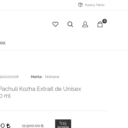
Sipariş Takibi
0
OG
N20220008
Marka
Nishane
achuli Kozha Extrait de Unisex
0 ml
%15
00
11.900,00
İNDIRIM