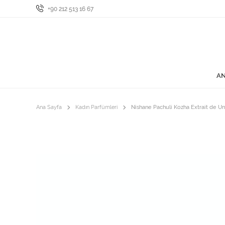
+90 212 513 16 67
AN
Ana Sayfa
Kadın Parfümleri
Nishane Pachuli Kozha Extrait de U