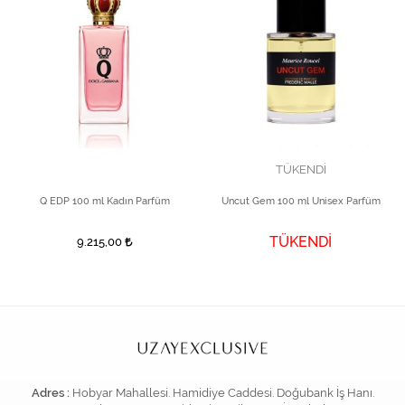
TÜKENDİ
Q EDP 100 ml Kadın Parfüm
Uncut Gem 100 ml Unisex Parfüm
TÜKENDİ
9.215,00
Adres :
Hobyar Mahallesi. Hamidiye Caddesi. Doğubank İş Hanı.