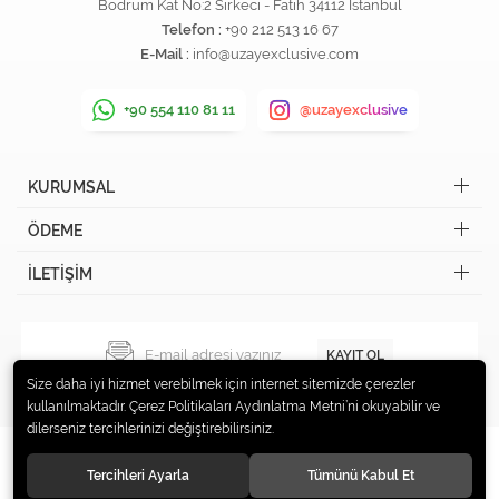
Bodrum Kat No:2 Sirkeci - Fatih 34112 İstanbul
Telefon :
+90 212 513 16 67
E-Mail :
info@uzayexclusive.com
+90 554 110 81 11
@uzayexclusive
KURUMSAL
ÖDEME
İLETİŞİM
KAYIT OL
Size daha iyi hizmet verebilmek için internet sitemizde çerezler
kullanılmaktadır. Çerez Politikaları Aydınlatma Metni’ni okuyabilir ve
dilerseniz tercihlerinizi değiştirebilirsiniz.
Tercihleri Ayarla
Tümünü Kabul Et