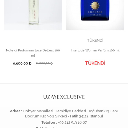
TÜKENDİ
Note di Profumum Lvce Dell'est 100
Interlude Woman Parfüm 100 ml
ml
TÜKENDİ
5.500,00
11.000,00
Adres :
Hobyar Mahallesi. Hamidiye Caddesi. Doğubank İş Hanı.
Bodrum Kat No:2 Sirkeci - Fatih 34112 İstanbul
Telefon :
+90 212 513 16 67