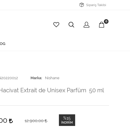
Sipariş Takibi
0
OG
N20220012
Marka
Nishane
Hacivat Extrait de Unisex Parfüm 50 ml
%15
,00
12.900,00
İNDIRIM