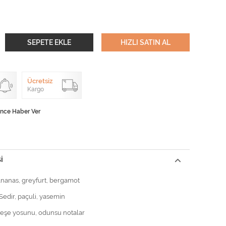
SEPETE EKLE
HIZLI SATIN AL
Ücretsiz
Kargo
ünce Haber Ver
I
Ananas, greyfurt, bergamot
 Sedir, paçuli, yasemin
Meşe yosunu, odunsu notalar