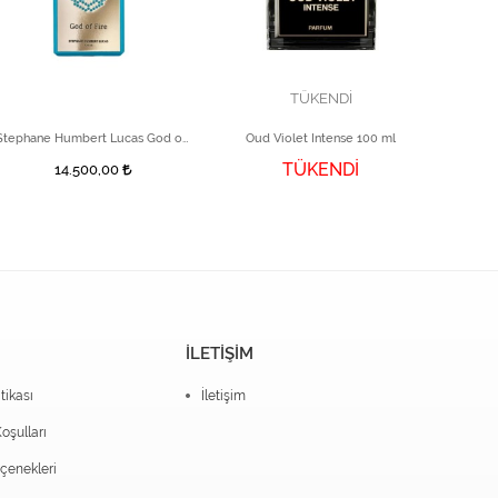
TÜKENDİ
Stephane Humbert Lucas God of Fire 50 ml
Oud Violet Intense 100 ml
D
TÜKENDİ
14.500,00
İLETİŞİM
itikası
İletişim
oşulları
enekleri