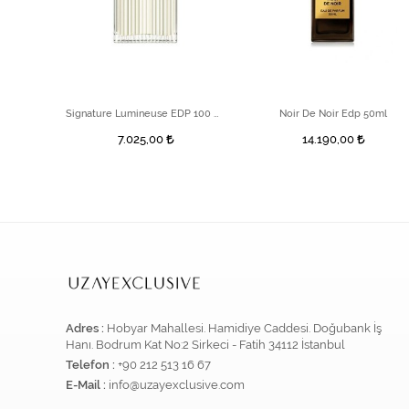
20 ml
Signature Lumineuse EDP 100 ml Kadın Parfüm
Noir De Noir Edp 50ml
7.025,00
14.190,00
Adres :
Hobyar Mahallesi. Hamidiye Caddesi. Doğubank İş
Hanı. Bodrum Kat No:2 Sirkeci - Fatih 34112 İstanbul
Telefon :
+90 212 513 16 67
E-Mail :
info@uzayexclusive.com