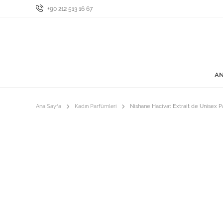
+90 212 513 16 67
AN
Ana Sayfa
Kadın Parfümleri
Nishane Hacivat Extrait de Unisex 