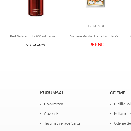
TÜKENDİ
Red Vetiver Edp 100 ml Unisex Parfüm
Nishane Papilefiko Extrait de Parfüm 50 ml
TÜKENDİ
9.750,00
KURUMSAL
ÖDEME
Hakkımızda
Gizlilik Pol
Güvenlik
Kullanım K
Teslimat ve İade Şartları
Ödeme Seç