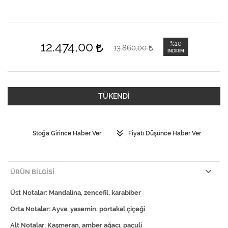
12.474,00
%10
13.860,00
İNDIRIM
TÜKENDİ
Stoğa Girince Haber Ver
Fiyatı Düşünce Haber Ver
ÜRÜN BILGISI
Üst Notalar: Mandalina, zencefil, karabiber
Orta Notalar: Ayva, yasemin, portakal çiçeği
Alt Notalar: Kaşmeran, amber ağacı, paçuli