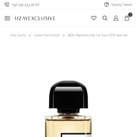
+90 212 513 16 67
Sipariş Takibi
0
Ana Sayfa
Kadın Parfümleri
BDK Parfums Pas Ce Soir EDP 100 ml