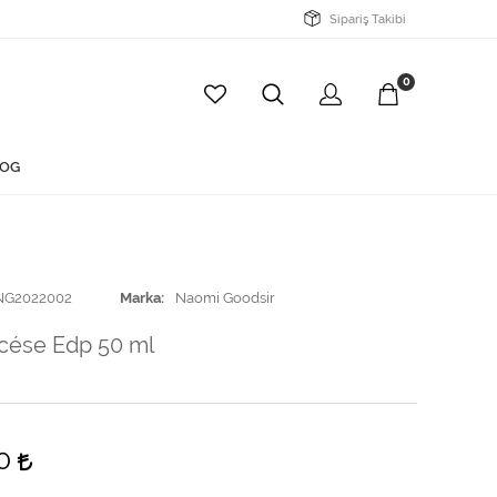
Sipariş Takibi
0
OG
NG2022002
Marka
Naomi Goodsir
scése Edp 50 ml
00