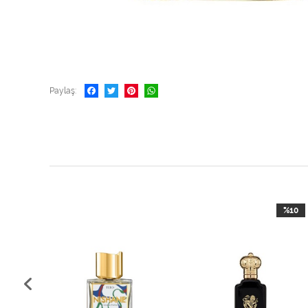
Paylaş
%10