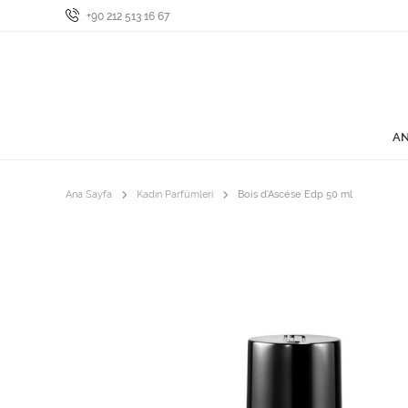
+90 212 513 16 67
AN
Ana Sayfa
Kadın Parfümleri
Bois d'Ascése Edp 50 ml