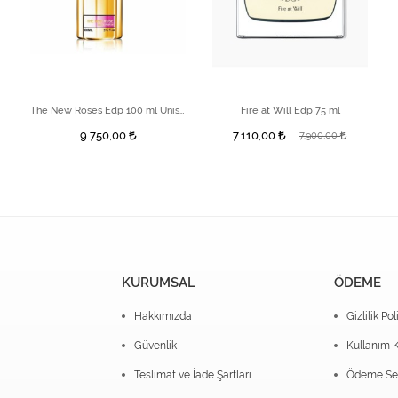
The New Roses Edp 100 ml Unisex Parfüm
Fire at Will Edp 75 ml
9.750,00
7.110,00
7.900,00
KURUMSAL
ÖDEME
Hakkımızda
Gizlilik Pol
Güvenlik
Kullanım K
Teslimat ve İade Şartları
Ödeme Seç