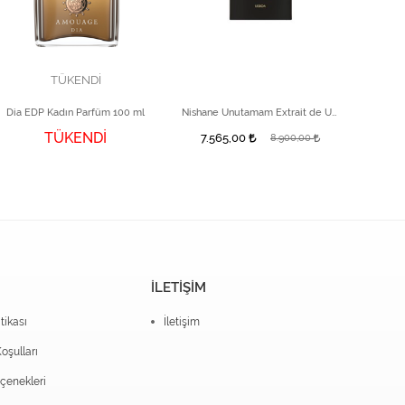
TÜKENDİ
Dia EDP Kadın Parfüm 100 ml
Nishane Unutamam Extrait de Unisex Parfüm 30 ml
Lyr
TÜKENDİ
7.565,00
8.900,00
İLETİŞİM
itikası
İletişim
oşulları
enekleri