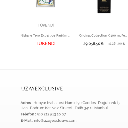
TÜKENDİ
Princesse de Coeur Extrait de Parfum 100 ml
Nishane Tero Extrait de Parfüm 50 ml
Original Collection X 100 ml Feminine
TÜKENDİ
29.056,50
32.285,00
Adres :
Hobyar Mahallesi. Hamidiye Caddesi. Doğubank İş
Hanı. Bodrum Kat No:2 Sirkeci - Fatih 34112 İstanbul
Telefon :
+90 212 513 16 67
E-Mail :
info@uzayexclusive.com