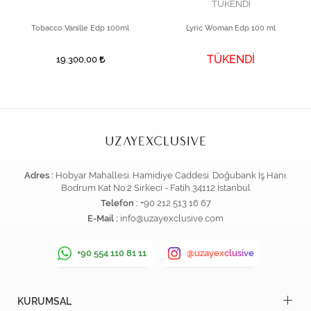
TÜKENDİ
Tobacco Vanille Edp 100ml
Lyric Woman Edp 100 ml
TÜKENDİ
19.300,00
Adres :
Hobyar Mahallesi. Hamidiye Caddesi. Doğubank İş Hanı.
Bodrum Kat No:2 Sirkeci - Fatih 34112 İstanbul
Telefon :
+90 212 513 16 67
E-Mail :
info@uzayexclusive.com
+90 554 110 81 11
@uzayexclusive
KURUMSAL