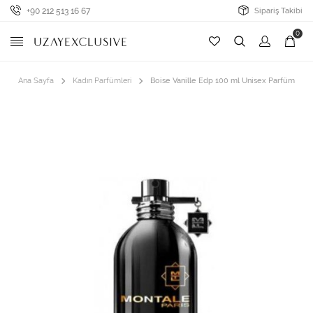
+90 212 513 16 67
Sipariş Takibi
0
Ana Sayfa
Kadın Parfümleri
Boise Vanille Edp 100 ml Unisex Parfüm