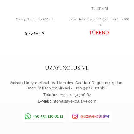
TÜKENDİ
Starry Night Edp 100 ml
Love Tuberose EDP Kadın Parfüm 100
ml
TÜKENDİ
9.750,00
Adres :
Hobyar Mahallesi. Hamidiye Caddesi. Doğubank İş Hanı.
Bodrum Kat No:2 Sirkeci - Fatih 34112 İstanbul
Telefon :
+90 212 513 16 67
E-Mail :
info@uzayexclusive.com
+90 554 110 81 11
@uzayexclusive