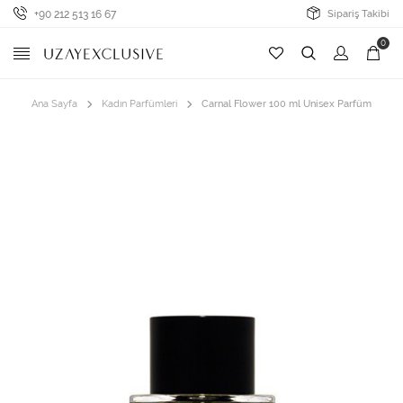
+90 212 513 16 67
Sipariş Takibi
0
Ana Sayfa
Kadın Parfümleri
Carnal Flower 100 ml Unisex Parfüm