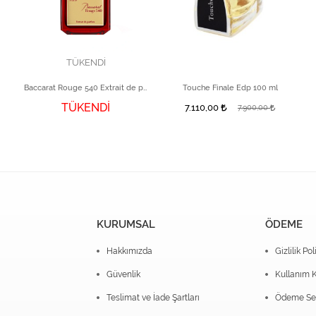
TÜKENDİ
Baccarat Rouge 540 Extrait de parfüm 70 ml
Touche Finale Edp 100 ml
TÜKENDİ
7.110,00
7.900,00
KURUMSAL
ÖDEME
Hakkımızda
Gizlilik Pol
Güvenlik
Kullanım K
Teslimat ve İade Şartları
Ödeme Seç