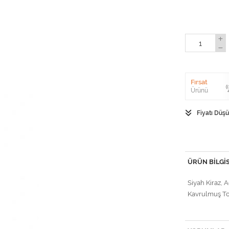
Fırsat
Ürünü
Fiyatı Düş
ÜRÜN BILGIS
Siyah Kiraz, 
Kavrulmuş To