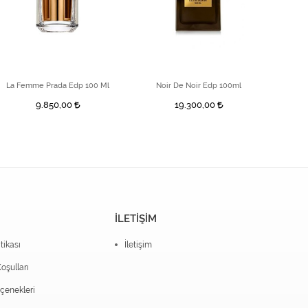
La Femme Prada Edp 100 Ml
Noir De Noir Edp 100ml
Note d
9.850,00
19.300,00
İLETİŞİM
itikası
İletişim
oşulları
enekleri