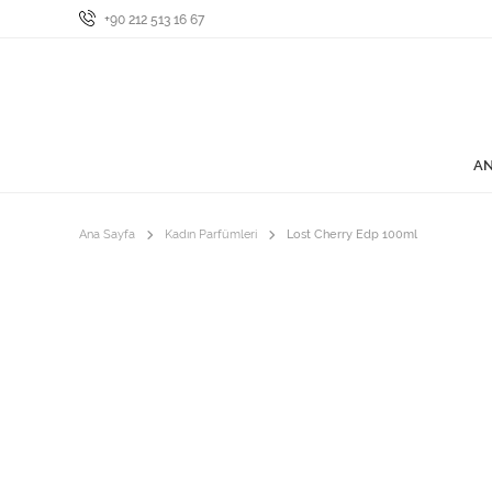
+90 212 513 16 67
AN
Ana Sayfa
Kadın Parfümleri
Lost Cherry Edp 100ml