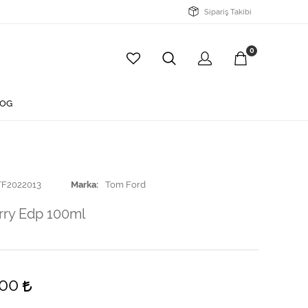
Sipariş Takibi
0
OG
TF2022013
Marka
Tom Ford
rry Edp 100ml
,00