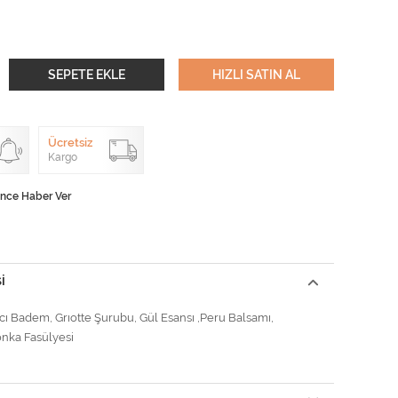
SEPETE EKLE
HIZLI SATIN AL
Ücretsiz
Kargo
ünce Haber Ver
I
Acı Badem, Grıotte Şurubu, Gül Esansı ,Peru Balsamı,
nka Fasülyesi