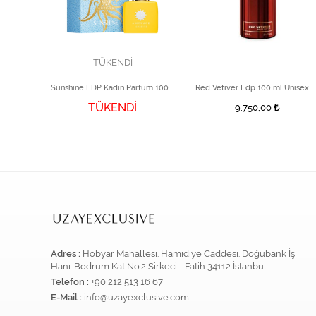
TÜKENDİ
Byzance EDP 50 ml Unisex Parfüm
Sunshine EDP Kadın Parfüm 100 ml
Red Vetiver Edp 100 ml Unisex Parfüm
TÜKENDİ
9.750,00
Adres :
Hobyar Mahallesi. Hamidiye Caddesi. Doğubank İş
Hanı. Bodrum Kat No:2 Sirkeci - Fatih 34112 İstanbul
Telefon :
+90 212 513 16 67
E-Mail :
info@uzayexclusive.com