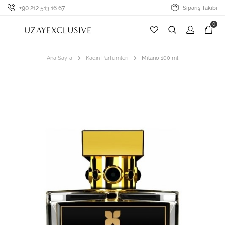
+90 212 513 16 67
Sipariş Takibi
0
Ana Sayfa
Kadın Parfümleri
Milano 100 ml