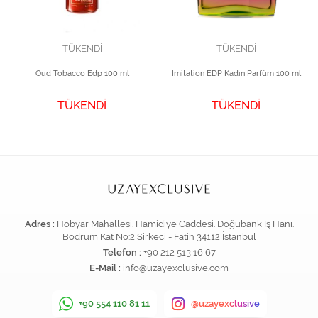
TÜKENDİ
TÜKENDİ
Oud Tobacco Edp 100 ml
Imitation EDP Kadın Parfüm 100 ml
TÜKENDİ
TÜKENDİ
Adres :
Hobyar Mahallesi. Hamidiye Caddesi. Doğubank İş Hanı.
Bodrum Kat No:2 Sirkeci - Fatih 34112 İstanbul
Telefon :
+90 212 513 16 67
E-Mail :
info@uzayexclusive.com
+90 554 110 81 11
@uzayexclusive