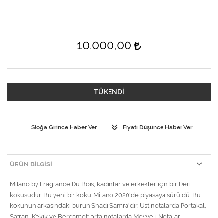
10.000,00
TÜKENDİ
Stoğa Girince Haber Ver
Fiyatı Düşünce Haber Ver
ÜRÜN BILGISI
Milano by Fragrance Du Bois, kadınlar ve erkekler için bir Deri
kokusudur. Bu yeni bir koku. Milano 2020'de piyasaya sürüldü. Bu
kokunun arkasındaki burun Shadi Samra'dır. Üst notalarda Portakal,
Safran, Kekik ve Bergamot; orta notalarda Meyveli Notalar,