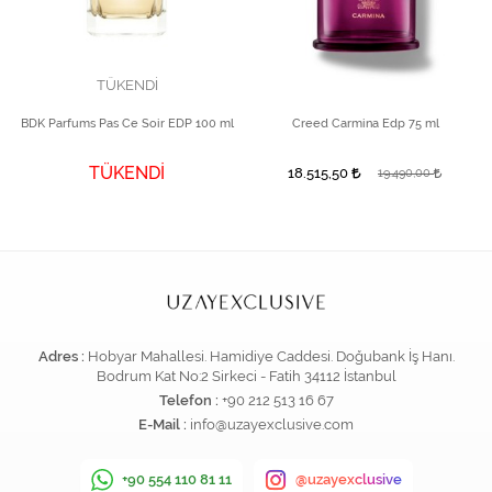
TÜKENDİ
BDK Parfums Pas Ce Soir EDP 100 ml
Creed Carmina Edp 75 ml
TÜKENDİ
18.515,50
19.490,00
Adres :
Hobyar Mahallesi. Hamidiye Caddesi. Doğubank İş Hanı.
Bodrum Kat No:2 Sirkeci - Fatih 34112 İstanbul
Telefon :
+90 212 513 16 67
E-Mail :
info@uzayexclusive.com
+90 554 110 81 11
@uzayexclusive