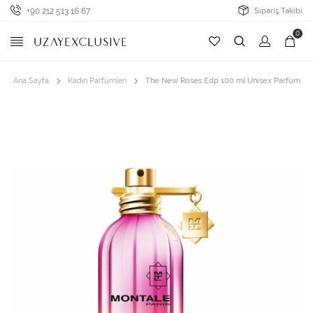
+90 212 513 16 67
Sipariş Takibi
0
Ana Sayfa
Kadın Parfümleri
The New Roses Edp 100 ml Unisex Parfüm