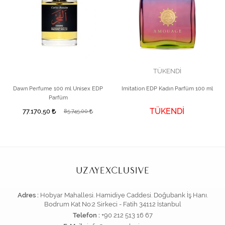
TÜKENDİ
Dawn Perfume 100 ml Unisex EDP
Imitation EDP Kadın Parfüm 100 ml
Parfüm
TÜKENDİ
77.170,50
85.745,00
Adres :
Hobyar Mahallesi. Hamidiye Caddesi. Doğubank İş Hanı.
Bodrum Kat No:2 Sirkeci - Fatih 34112 İstanbul
Telefon :
+90 212 513 16 67