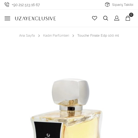
+90 212 513 16 67
Sipariş Takibi
0
Ana Sayfa
Kadın Parfümleri
Touche Finale Edp 100 ml