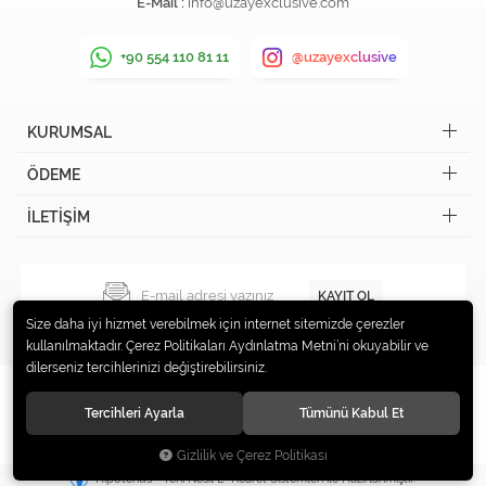
E-Mail :
info@uzayexclusive.com
+90 554 110 81 11
@uzayexclusive
KURUMSAL
ÖDEME
İLETİŞİM
KAYIT OL
Size daha iyi hizmet verebilmek için internet sitemizde çerezler
kullanılmaktadır. Çerez Politikaları Aydınlatma Metni’ni okuyabilir ve
dilerseniz tercihlerinizi değiştirebilirsiniz.
Tercihleri Ayarla
Tümünü Kabul Et
© 2019 Uzay Exclusive Tüm hakları saklıdır.
Gizlilik ve Çerez Politikası
®
Hipotenüs
Yeni Nesil E-Ticaret Sistemleri ile Hazırlanmıştır.