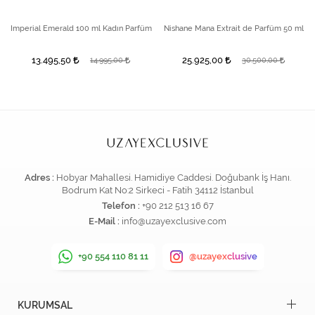
Imperial Emerald 100 ml Kadın Parfüm
Nishane Mana Extrait de Parfüm 50 ml
13.495,50
25.925,00
14.995,00
30.500,00
Adres :
Hobyar Mahallesi. Hamidiye Caddesi. Doğubank İş Hanı.
Bodrum Kat No:2 Sirkeci - Fatih 34112 İstanbul
Telefon :
+90 212 513 16 67
E-Mail :
info@uzayexclusive.com
+90 554 110 81 11
@uzayexclusive
KURUMSAL