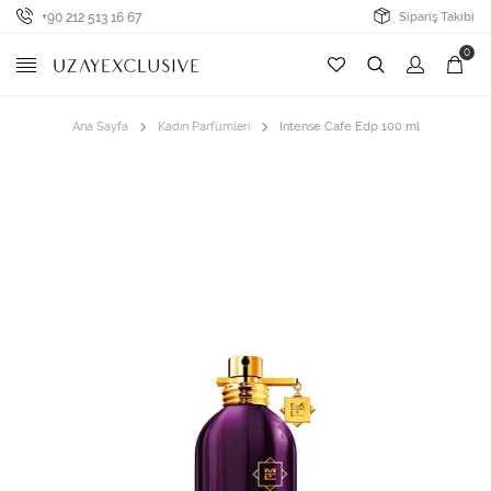
+90 212 513 16 67
Sipariş Takibi
0
Ana Sayfa
Kadın Parfümleri
Intense Cafe Edp 100 ml