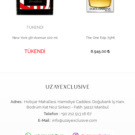
TÜKENDİ
New York 5th Avenue 100 ml
The One Edp 75Ml
TÜKENDİ
8.945,00
Adres :
Hobyar Mahallesi. Hamidiye Caddesi. Doğubank İş Hanı.
Bodrum Kat No:2 Sirkeci - Fatih 34112 İstanbul
Telefon :
+90 212 513 16 67
E-Mail :
info@uzayexclusive.com