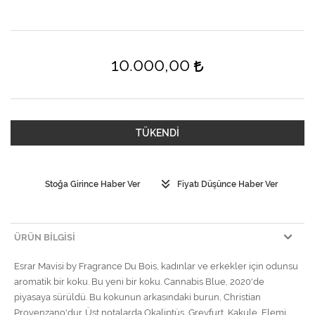
10.000,00
TÜKENDİ
Stoğa Girince Haber Ver
Fiyatı Düşünce Haber Ver
ÜRÜN BILGISI
Esrar Mavisi by Fragrance Du Bois, kadınlar ve erkekler için odunsu
aromatik bir koku. Bu yeni bir koku. Cannabis Blue, 2020'de
piyasaya sürüldü. Bu kokunun arkasındaki burun, Christian
Provenzano'dur. Üst notalarda Okaliptüs, Greyfurt, Kakule, Elemi