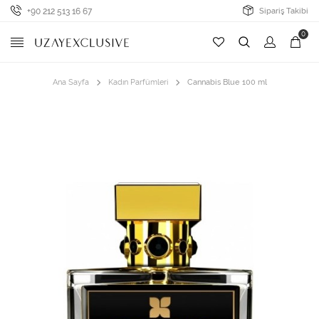
+90 212 513 16 67
Sipariş Takibi
0
Ana Sayfa
Kadın Parfümleri
Cannabis Blue 100 ml