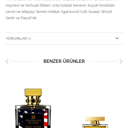
reçinesi ve Sichuan Biberi; orta notalar kenevir, küçük hindistan
cevizi ve adaçayı; temel notalar Agarwood (Ud), Guaiac Wood,
Sedir ve Paçuli'dir.
YORUMLAR
(0)
BENZER ÜRÜNLER